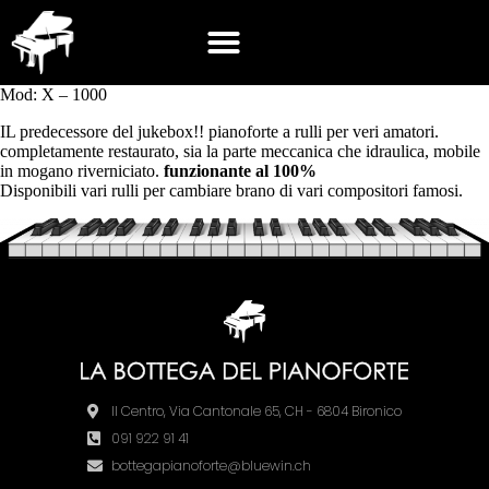
Mod: X – 1000
IL predecessore del jukebox!! pianoforte a rulli per veri amatori.
completamente restaurato, sia la parte meccanica che idraulica, mobile
in mogano riverniciato.
funzionante
al 100%
Disponibili vari rulli per cambiare brano di vari compositori famosi.
Il Centro, Via Cantonale 65, CH - 6804 Bironico
091 922 91 41
bottegapianoforte@bluewin.ch