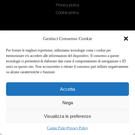
Privacy policy
Cookie policy
Gestisci Consenso Cookie
Per fornire le migliori esperienze, utilizziamo tecnologie come i cookie per
memorizzare e/o accedere alle informazioni del dispositivo. Il consenso a queste
tecnologie ci permetterà di elaborare dati come il comportamento di navigazione o ID
unici su questo sito. Non acconsentire o ritirare il consenso può influire negativamente
su alcune caratteristiche e funzioni.
Accetta
Nega
Visualizza le preferenze
Cookie Policy
Privacy Policy