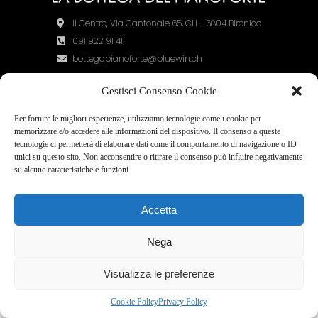
Il Centro, Via Cantonale 65, CH - 6804 Bironico
091 922 91 41
bottegapianoforte@bluewin.ch
Privacy policy
Gestisci Consenso Cookie
Cookie policy
Per fornire le migliori esperienze, utilizziamo tecnologie come i cookie per
memorizzare e/o accedere alle informazioni del dispositivo. Il consenso a queste
tecnologie ci permetterà di elaborare dati come il comportamento di navigazione o ID
unici su questo sito. Non acconsentire o ritirare il consenso può influire negativamente
su alcune caratteristiche e funzioni.
Accetta
Nega
Visualizza le preferenze
Cookie Policy
Privacy Policy