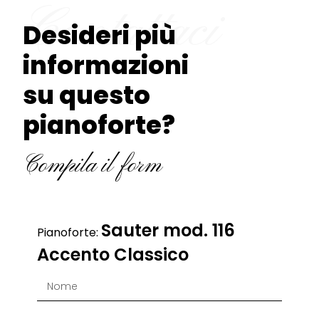
Contattaci
Desideri più
informazioni
su questo
pianoforte?
Compila il form
Sauter mod. 116
Pianoforte:
Accento Classico