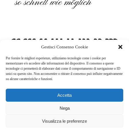
so schnell wie möglich
Gestisci Consenso Cookie
Per fornire le migliori esperienze, utilizziamo tecnologie come i cookie per
memorizzare e/o accedere alle informazioni del dispositivo. Il consenso a queste
tecnologie ci permetterà di elaborare dati come il comportamento di navigazione o ID
unici su questo sito. Non acconsentire o ritirare il consenso può influire negativamente
su alcune caratteristiche e funzioni.
Il Centro, Via Cantonale 65, CH - 6804 Bironico
Accetta
091 922 91 41
bottegapianoforte@bluewin.ch
Nega
Privacy policy
Visualizza le preferenze
Cookie policy