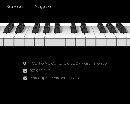
Service
Negozio
Il Centro, Via Cantonale 65, CH - 6804 Bironico
091 922 91 41
bottegapianoforte@bluewin.ch