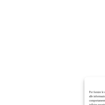
Per fornire le
alle informazi
comportamento 
influire negati